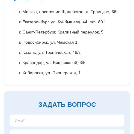
Кронштейны
Воронеж
Опоры контактной сети
Донецк
г. Москва, поселение Щаповское, д. Троицкое, 66
Винтовые сваи
Екатеринбург
г. Екатеринбург, ул. Куйбышева, 44, оф. 801
Рамные опоры для дорожных знаков
Ижевск
Цоколи
г. Санкт-Петербург, Крапивный переулок, 5
Иркутск
Казань
г. Новосибирск, ул. Чемская 1
Кемерово
г. Казань, ул. Техническая, 46А
Киров
Краснодар
г. Краснодар, ул. Вишняковой, 3/5
Красноярск
г. Хабаровск, ул. Пионерская, 1
Курск
Липецк
Луганск
Мариуполь
ЗАДАТЬ ВОПРОС
Москва
Мурманск
Набережные Челны
Нефтеюганск
Нижневартовск