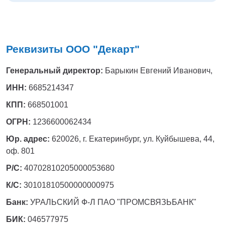
Тверь
Тольятти
Тула
Тюмень
Реквизиты ООО "Декарт"
Уфа
Хабаровск
Генеральный директор:
Барыкин Евгений Иванович,
Чебоксары
Челябинск
ИНН:
6685214347
Череповец
КПП:
668501001
Чита
ОГРН:
1236600062434
Ярославль
Юр. адрес:
620026, г. Екатеринбург, ул. Куйбышева, 44,
оф. 801
Р/С:
40702810205000053680
К/С:
30101810500000000975
Банк:
УРАЛЬСКИЙ Ф-Л ПАО "ПРОМСВЯЗЬБАНК"
БИК:
046577975