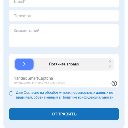
Нижнекамск
Нижний Новгород
Новосибирск
Норильск
Омск
Оренбург
Пермь
Петрозаводск
Ростов на Дону
Рязань
Самара
Санкт-Петербург
Саранск
Даю
Согласие на обработку моих персональных данных
по
Саратов
правилам, обозначенным в
Политике конфиденциальности
Севастополь
Симферополь
Сочи
Сургут