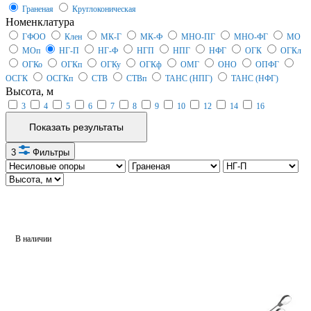
Граненая
Круглоконическая
Номенклатура
ГФОО
Клен
МК-Г
МК-Ф
МНО-ПГ
МНО-ФГ
МО
МОп
НГ-П
НГ-Ф
НГП
НПГ
НФГ
ОГК
ОГКл
ОГКо
ОГКп
ОГКу
ОГКф
ОМГ
ОНО
ОПФГ
ОСГК
ОСГКп
СТВ
СТВп
ТАНС (НПГ)
ТАНС (НФГ)
Высота, м
3
4
5
6
7
8
9
10
12
14
16
Показать результаты
3
Фильтры
В наличии