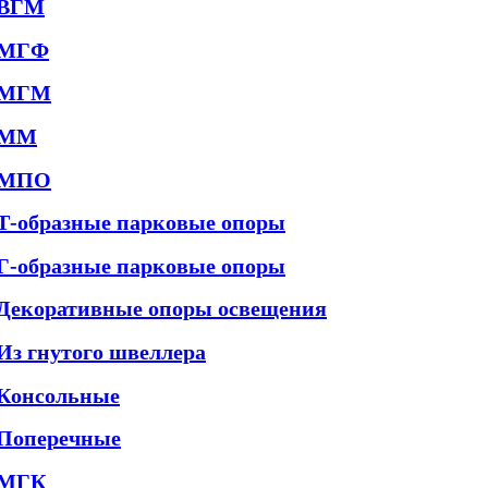
ВГМ
МГФ
МГМ
ММ
МПО
Т-образные парковые опоры
Г-образные парковые опоры
Декоративные опоры освещения
Из гнутого швеллера
Консольные
Поперечные
МГК