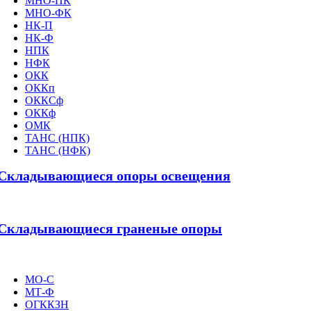
МНО-ПК
МНО-ФК
НК-П
НК-Ф
НПК
НФК
ОКК
ОККп
ОККСф
ОККф
ОМК
ТАНС (НПК)
ТАНС (НФК)
Складывающиеся опоры освещения
Складывающиеся граненые опоры
МО-С
МТ-Ф
ОГККЗН