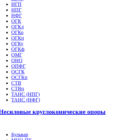
НГП
НПГ
НФГ
ОГК
ОГКл
ОГКо
ОГКп
ОГКу
ОГКф
ОМГ
ОНО
ОПФГ
ОСГК
ОСГКп
СТВ
СТВп
ТАНС (НПГ)
ТАНС (НФГ)
Несиловые круглоконические опоры
Бульвар