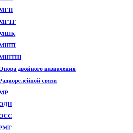
МГП
МГТГ
МШК
МШП
МШТШ
Опора двойного назначения
Радиорелейной связи
МР
ОДН
ОСС
РМГ