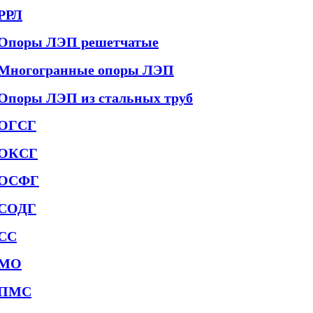
РРЛ
Опоры ЛЭП решетчатые
Многогранные опоры ЛЭП
Опоры ЛЭП из стальных труб
ОГСГ
ОКСГ
ОСФГ
СОДГ
СС
МО
ПМС