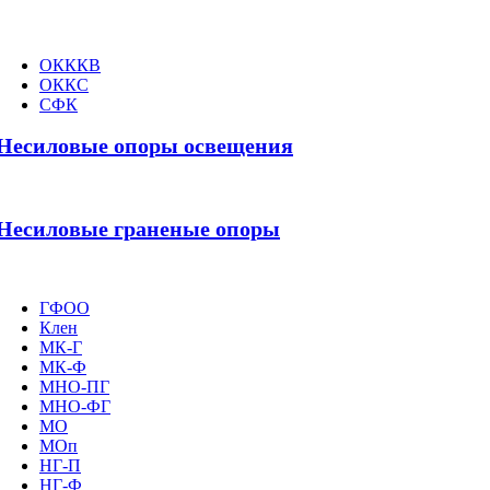
ОКККВ
ОККС
СФК
Несиловые опоры освещения
Несиловые граненые опоры
ГФОО
Клен
МК-Г
МК-Ф
МНО-ПГ
МНО-ФГ
МО
МОп
НГ-П
НГ-Ф