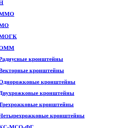
Н
ММО
МО
МОГК
ОММ
Радиусные кронштейны
Векторные кронштейны
Однорожковые кронштейны
Двухрожковые кронштейны
Трехрожковые кронштейны
Четырехрожковые кронштейны
КС-МСО-ФГ