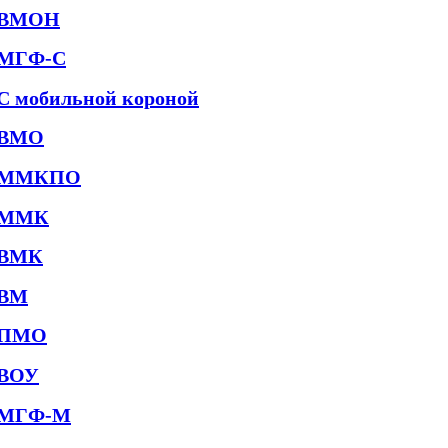
ВМОН
МГФ-С
С мобильной короной
ВМО
ММКПО
ММК
ВМК
ВМ
ПМО
ВОУ
МГФ-М