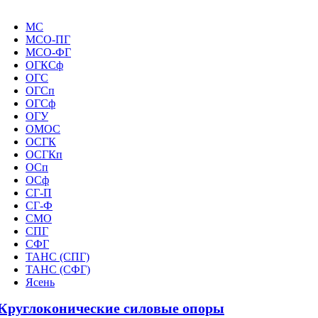
МС
МСО-ПГ
МСО-ФГ
ОГКСф
ОГС
ОГСп
ОГСф
ОГУ
ОМОС
ОСГК
ОСГКп
ОСп
ОСф
СГ-П
СГ-Ф
СМО
СПГ
СФГ
ТАНС (СПГ)
ТАНС (СФГ)
Ясень
Круглоконические силовые опоры