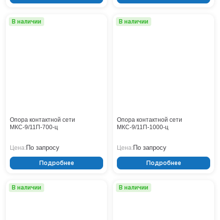
Нижнекамск
Нижний Новгород
В наличии
В наличии
Новосибирск
Норильск
Омск
Оренбург
Пермь
Петрозаводск
Ростов на Дону
Рязань
Опора контактной сети
Опора контактной сети
МКС-9/11П-700-ц
Самара
МКС-9/11П-1000-ц
Санкт-Петербург
По запросу
По запросу
Цена:
Цена:
Саранск
Саратов
Подробнее
Подробнее
Севастополь
Симферополь
В наличии
В наличии
Сочи
Сургут