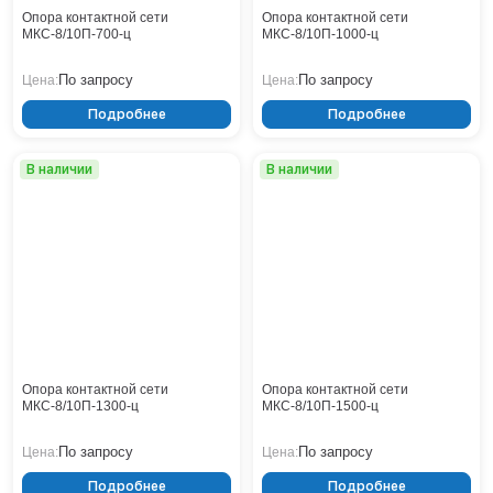
Кронштейны
Воронеж
Опора контактной сети
Опора контактной сети
МКС-8/10П-700-ц
МКС-8/10П-1000-ц
Опоры контактной сети
Донецк
Винтовые сваи
Екатеринбург
По запросу
По запросу
Цена:
Цена:
Рамные опоры для дорожных знаков
Ижевск
Подробнее
Подробнее
Цоколи
Иркутск
Казань
В наличии
В наличии
Кемерово
Киров
Краснодар
Красноярск
Курск
Липецк
Луганск
Мариуполь
Москва
Опора контактной сети
Опора контактной сети
МКС-8/10П-1300-ц
МКС-8/10П-1500-ц
Мурманск
Набережные Челны
По запросу
По запросу
Цена:
Цена:
Нефтеюганск
Подробнее
Подробнее
Нижневартовск