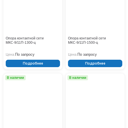
Тверь
Тольятти
Тула
Тюмень
Уфа
Хабаровск
Опора контактной сети
Опора контактной сети
Чебоксары
МКС-9/11П-1300-ц
МКС-9/11П-1500-ц
Челябинск
По запросу
По запросу
Цена:
Цена:
Череповец
Чита
Подробнее
Подробнее
Ярославль
В наличии
В наличии