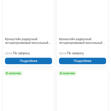
Тверь
Тольятти
Тула
Тюмень
Уфа
Хабаровск
Чебоксары
Кронштейн радиусный
Кронштейн радиусный
Челябинск
четырехрожковый консольный
четырехрожковый консольный
2.К4-1,0-1,0-/90-Ф4
2.К4-1,0-1,0-/90-Ф3
Череповец
По запросу
По запросу
Цена:
Цена:
Чита
Ярославль
Подробнее
Подробнее
В наличии
В наличии