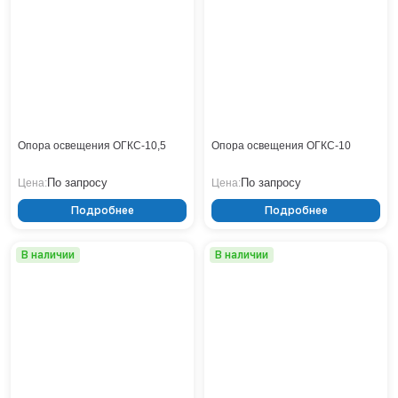
Тверь
Тольятти
Тула
Тюмень
Уфа
Хабаровск
Чебоксары
Опора освещения ОГКС-10,5
Опора освещения ОГКС-10
Челябинск
Череповец
По запросу
По запросу
Цена:
Цена:
Чита
Подробнее
Подробнее
Ярославль
В наличии
В наличии