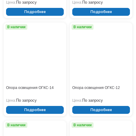
По запросу
По запросу
Цена:
Цена:
Нижнекамск
Подробнее
Подробнее
Нижний Новгород
Новосибирск
В наличии
В наличии
Норильск
Омск
Оренбург
Пермь
Петрозаводск
Ростов на Дону
Рязань
Самара
Санкт-Петербург
Опора освещения ОГКС-14
Опора освещения ОГКС-12
Саранск
По запросу
По запросу
Цена:
Цена:
Саратов
Севастополь
Подробнее
Подробнее
Симферополь
Сочи
В наличии
В наличии
Сургут