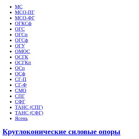
МС
МСО-ПГ
МСО-ФГ
ОГКСф
ОГС
ОГСп
ОГСф
ОГУ
ОМОС
ОСГК
ОСГКп
ОСп
ОСф
СГ-П
СГ-Ф
СМО
СПГ
СФГ
ТАНС (СПГ)
ТАНС (СФГ)
Ясень
Круглоконические силовые опоры