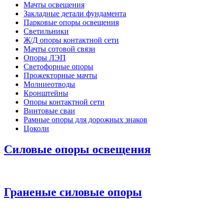
Мачты освещения
Закладные детали фундамента
Парковые опоры освещения
Светильники
Ж/Д опоры контактной сети
Мачты сотовой связи
Опоры ЛЭП
Светофорные опоры
Прожекторные мачты
Молниеотводы
Кронштейны
Опоры контактной сети
Винтовые сваи
Рамные опоры для дорожных знаков
Цоколи
Силовые опоры освещения
Граненые силовые опоры