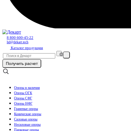
8 800 600-45-22
lid@dekart.tech
Каталог продукции
Получить расчет
Опоры в наличии
Опоры ОГК
Опоры СФГ
Опоры НФГ
Граненые опоры
Конические опоры
Силовые опоры
Несиловые опоры
Парковые опоры