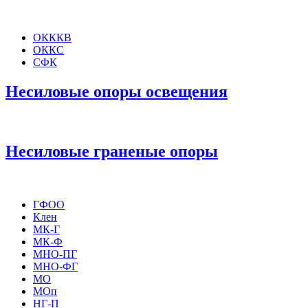
ОКККВ
ОККС
СФК
Несиловые опоры освещения
Несиловые граненые опоры
ГФОО
Клен
МК-Г
МК-Ф
МНО-ПГ
МНО-ФГ
МО
МОп
НГ-П