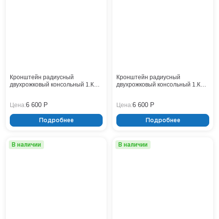
Тверь
Тольятти
Тула
Тюмень
Уфа
Хабаровск
Чебоксары
Кронштейн радиусный
Кронштейн радиусный
Челябинск
двухрожковый консольный 1.К2-
двухрожковый консольный 1.К2-
1,5-1,5-/180-Ф1
1,5-1,5-/180-Ф3
Череповец
6 600 Р
6 600 Р
Цена:
Цена:
Чита
Ярославль
Подробнее
Подробнее
В наличии
В наличии