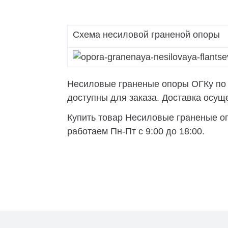
ВОУ
МГФ-М
Схема несиловой граненой опоры
ВГМ
МГФ
МГМ
Несиловые граненые опоры ОГКу по н
ММ
доступны для заказа. Доставка осущес
МПО
Купить товар Несиловые граненые оп
работаем Пн-Пт с 9:00 до 18:00.