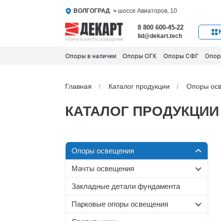
ВОЛГОГРАД
шоссе Авиаторов, 10
8 800 600-45-22
lid@dekart.tech
Опоры в наличии
Опоры ОГК
Опоры СФГ
Опор
Главная
Каталог продукции
Oпоры oс
КАТАЛОГ ПРОДУКЦИИ
Oпоры oсвeщения
Мачты освещения
Силовые опоры освещения
Со стационарной короной
Несиловые опоры
Закладные детали фундамента
Граненые силовые опоры
освещения
МС-С
Парковые опоры освещения
Круглоконические силовые
МС
Складывающиеся опоры
Несиловые граненые опоры
опоры
МС-Т
Т-образные парковые опоры
освещения