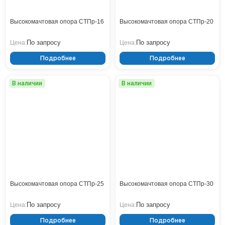
Кронштейны
Воронеж
Опоры контактной сети
Донецк
Высокомачтовая опора СТПр-16
Высокомачтовая опора СТПр-20
Винтовые сваи
Екатеринбург
Рамные опоры для дорожных знаков
Ижевск
По запросу
По запросу
Цена:
Цена:
Цоколи
Иркутск
Подробнее
Подробнее
Казань
Кемерово
В наличии
В наличии
Киров
Краснодар
Красноярск
Курск
Липецк
Луганск
Мариуполь
Москва
Высокомачтовая опора СТПр-25
Высокомачтовая опора СТПр-30
Мурманск
Набережные Челны
По запросу
По запросу
Цена:
Цена:
Нефтеюганск
Подробнее
Подробнее
Нижневартовск