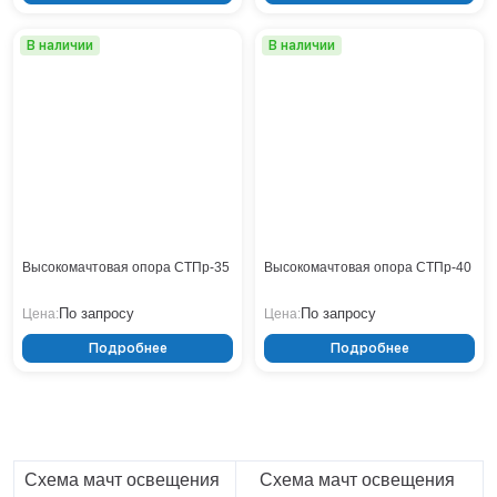
Нижнекамск
В наличии
В наличии
Нижний Новгород
Новосибирск
Норильск
Омск
Оренбург
Пермь
Петрозаводск
Ростов на Дону
Рязань
Высокомачтовая опора СТПр-35
Высокомачтовая опора СТПр-40
Самара
По запросу
По запросу
Цена:
Цена:
Санкт-Петербург
Саранск
Подробнее
Подробнее
Саратов
Севастополь
Симферополь
Сочи
Сургут
Схема мачт освещения
Схема мачт освещения