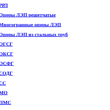
РРЛ
Опоры ЛЭП решетчатые
Многогранные опоры ЛЭП
Опоры ЛЭП из стальных труб
ОГСГ
ОКСГ
ОСФГ
СОДГ
СС
МО
ПМС