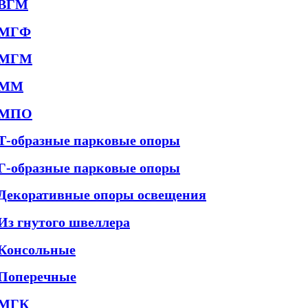
ВГМ
МГФ
МГМ
ММ
МПО
Т-образные парковые опоры
Г-образные парковые опоры
Декоративные опоры освещения
Из гнутого швеллера
Консольные
Поперечные
МГК