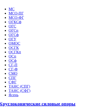
МС
МСО-ПГ
МСО-ФГ
ОГКСф
ОГС
ОГСп
ОГСф
ОГУ
ОМОС
ОСГК
ОСГКп
ОСп
ОСф
СГ-П
СГ-Ф
СМО
СПГ
СФГ
ТАНС (СПГ)
ТАНС (СФГ)
Ясень
Круглоконические силовые опоры