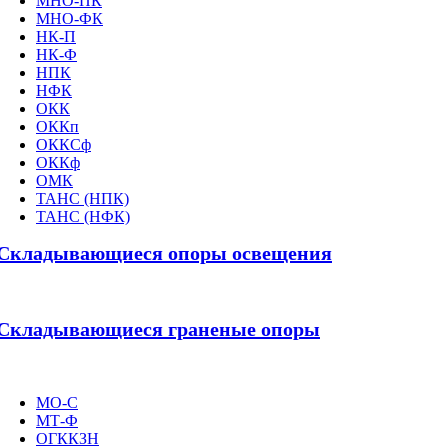
МНО-ПК
МНО-ФК
НК-П
НК-Ф
НПК
НФК
ОКК
ОККп
ОККСф
ОККф
ОМК
ТАНС (НПК)
ТАНС (НФК)
Складывающиеся опоры освещения
Складывающиеся граненые опоры
МО-С
МТ-Ф
ОГККЗН