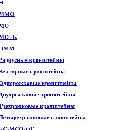
Н
ММО
МО
МОГК
ОММ
Радиусные кронштейны
Векторные кронштейны
Однорожковые кронштейны
Двухрожковые кронштейны
Трехрожковые кронштейны
Четырехрожковые кронштейны
КС-МСО-ФГ