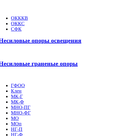
ОКККВ
ОККС
СФК
Несиловые опоры освещения
Несиловые граненые опоры
ГФОО
Клен
МК-Г
МК-Ф
МНО-ПГ
МНО-ФГ
МО
МОп
НГ-П
НГ-Ф