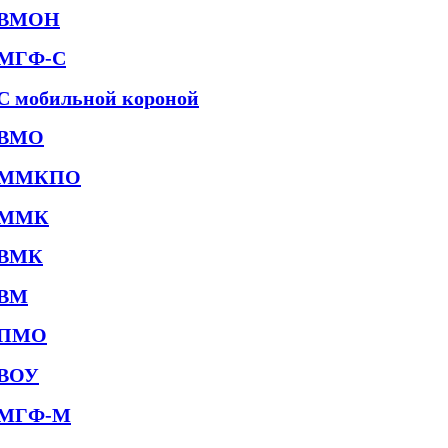
ВМОН
МГФ-С
С мобильной короной
ВМО
ММКПО
ММК
ВМК
ВМ
ПМО
ВОУ
МГФ-М