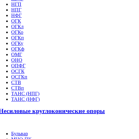
НГП
НПГ
НФГ
ОГК
ОГКл
ОГКо
ОГКп
ОГКу
ОГКф
ОМГ
ОНО
ОПФГ
ОСГК
ОСГКп
СТВ
СТВп
ТАНС (НПГ)
ТАНС (НФГ)
Несиловые круглоконические опоры
Бульвар