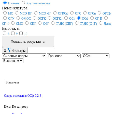
Граненая
Круглоконическая
Номенклатура
МС
МСО-ПГ
МСО-ФГ
ОГКСф
ОГС
ОГСп
ОГСф
ОГУ
ОМОС
ОСГК
ОСГКп
ОСп
ОСф
СГ-П
СГ-Ф
СМО
СПГ
СФГ
ТАНС (СПГ)
ТАНС (СФГ)
Ясень
Высота, м
8
9
10
Показать результаты
3
Фильтры
В наличии
Опора освещения ОСф-0,2-8
По запросу
Цена: