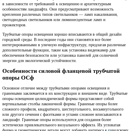
в зависимости от требований к освещению и архитектурным
особенностям ландшафта. Они предусматривают возможность
крепления различных типов светильников — ламп накаливания,
светодиодных светильников или люминесцентные ламп и
прожекторов.
Трубчатые опоры освещения хорошо вписываются в общий дизайн
городской среды. В последние годы они становятся все более
интегрированными в уличную инфраструктуру, предлагая различные
дополнительные функции, такие как установка видеокамер для
обеспечения безопасности или установка панелей для солнечной
энергии для экологической устойчивости.
Особенности силовой фланцевой трубчатой
опоры ОСф
Основное отличие между трубчатыми опорами освещения и
гранеными заключается в их конструкции и внешнем виде. Трубчатые
опоры освещения цилиндрической формы представляют собой
вертикальные столбы лаконичной формы. Граненые опоры более
сложного профиля, квадратного, шестиугольного, восьмиугольного
или другого сечения с фасетками и углами сложнее вписываются в
ландшафт. Граненые опоры используются для создания более
эстетически привлекательного визуального эффекта. Их угловатая
форма и геометрические детали могут добавить интереса к городскому