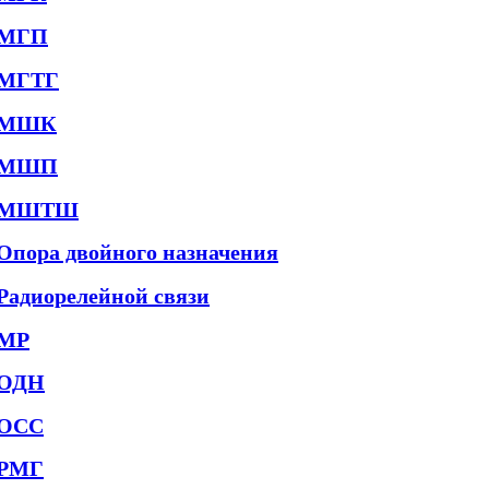
МГП
МГТГ
МШК
МШП
МШТШ
Опора двойного назначения
Радиорелейной связи
МР
ОДН
ОСС
РМГ