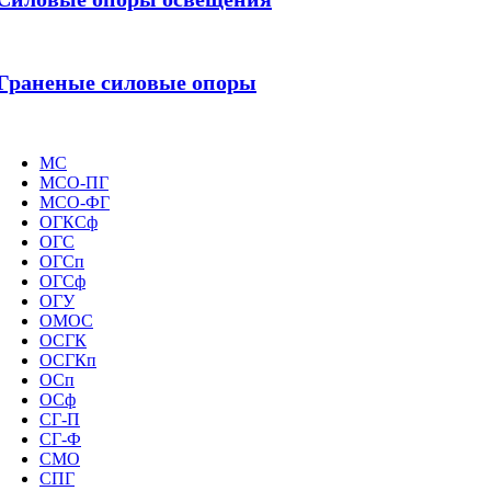
Граненые силовые опоры
МС
МСО-ПГ
МСО-ФГ
ОГКСф
ОГС
ОГСп
ОГСф
ОГУ
ОМОС
ОСГК
ОСГКп
ОСп
ОСф
СГ-П
СГ-Ф
СМО
СПГ