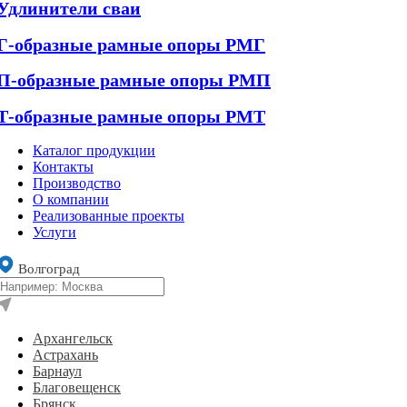
Удлинители сваи
Г-образные рамные опоры РМГ
П-образные рамные опоры РМП
Т-образные рамные опоры РМТ
Каталог продукции
Контакты
Производство
О компании
Реализованные проекты
Услуги
Волгоград
Архангельск
Астрахань
Барнаул
Благовещенск
Брянск