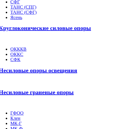
СФГ
ТАНС (СПГ)
ТАНС (СФГ)
Ясень
Круглоконические силовые опоры
ОКККВ
ОККС
СФК
Несиловые опоры освещения
Несиловые граненые опоры
ГФОО
Клен
МК-Г
МК-Ф