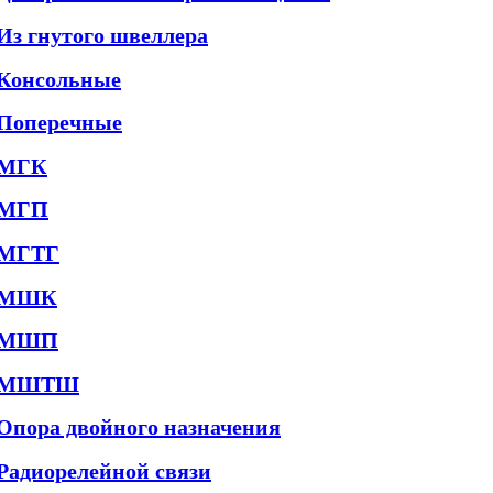
Из гнутого швеллера
Консольные
Поперечные
МГК
МГП
МГТГ
МШК
МШП
МШТШ
Опора двойного назначения
Радиорелейной связи