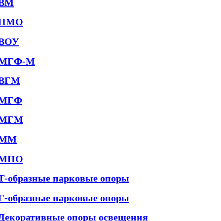
ВМ
ПМО
ВОУ
МГФ-М
ВГМ
МГФ
МГМ
ММ
МПО
Т-образные парковые опоры
Г-образные парковые опоры
Декоративные опоры освещения