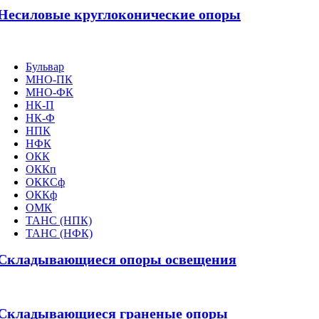
Несиловые круглоконические опоры
Бульвар
МНО-ПК
МНО-ФК
НК-П
НК-Ф
НПК
НФК
ОКК
ОККп
ОККСф
ОККф
ОМК
ТАНС (НПК)
ТАНС (НФК)
Складывающиеся опоры освещения
Складывающиеся граненые опоры