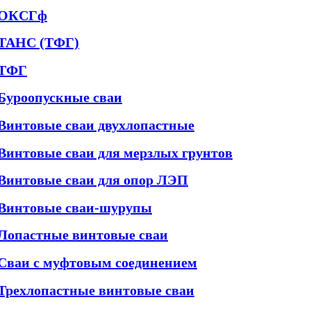
ОКСГф
ТАНС (ТФГ)
ТФГ
Буроопускные сваи
Винтовые сваи двухлопастные
Винтовые сваи для мерзлых грунтов
Винтовые сваи для опор ЛЭП
Винтовые сваи-шурупы
Лопастные винтовые сваи
Сваи с муфтовым соединением
Трехлопастные винтовые сваи