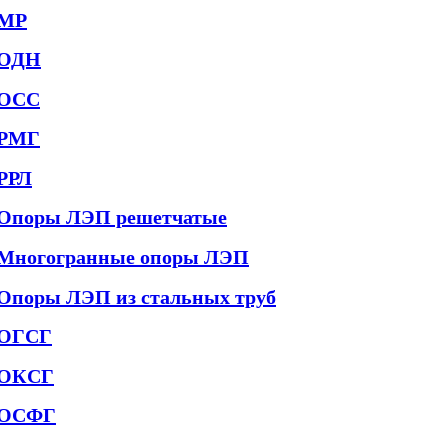
МР
ОДН
ОСС
РМГ
РРЛ
Опоры ЛЭП решетчатые
Многогранные опоры ЛЭП
Опоры ЛЭП из стальных труб
ОГСГ
ОКСГ
ОСФГ