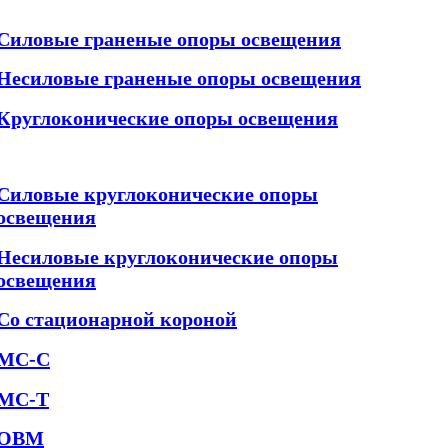
Силовые граненые опоры освещения
Несиловые граненые опоры освещения
Круглоконические опоры освещения
Силовые круглоконические опоры
освещения
Несиловые круглоконические опоры
освещения
Со стационарной короной
МС-С
МС-Т
ОВМ