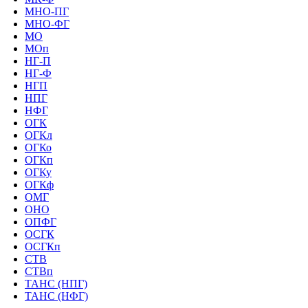
МНО-ПГ
МНО-ФГ
МО
МОп
НГ-П
НГ-Ф
НГП
НПГ
НФГ
ОГК
ОГКл
ОГКо
ОГКп
ОГКу
ОГКф
ОМГ
ОНО
ОПФГ
ОСГК
ОСГКп
СТВ
СТВп
ТАНС (НПГ)
ТАНС (НФГ)