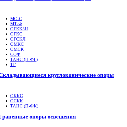
МО-С
МТ-Ф
ОГККЗН
ОГКС
ОГСКЛ
ОМКС
ОМСК
СОФ
ТАНС (П-ФГ)
ТГ
Складывающиеся круглоконические опоры
ОККС
ОСКК
ТАНС (П-ФК)
Граненные опоры освещения