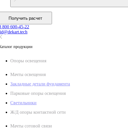
Получить расчет
8 800 600-45-22
lid@dekart.tech
Каталог продукции
Oпоры oсвeщения
Мачты освещения
Закладные детали фундамента
Парковые опоры освещения
Светильники
Ж/Д опоры контактной сети
Мачты сотовой связи