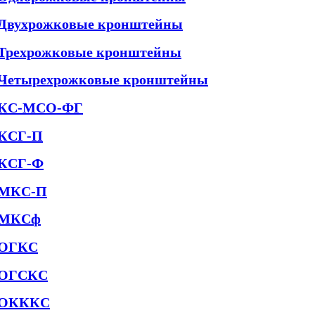
Двухрожковые кронштейны
Трехрожковые кронштейны
Четырехрожковые кронштейны
КС-МСО-ФГ
КСГ-П
КСГ-Ф
МКС-П
МКСф
ОГКС
ОГСКС
ОКККС